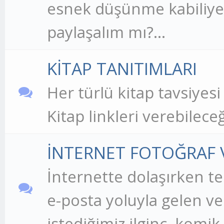
esnek düşünme kabiliyet
paylaşalım mı?...
KİTAP TANITIMLARI
Her türlü kitap tavsiyesi
Kitap linkleri verebilec
İNTERNET FOTOĞRAF V
İnternette dolaşırken t
e-posta yoluyla gelen v
istediğimiz ilginç, komik