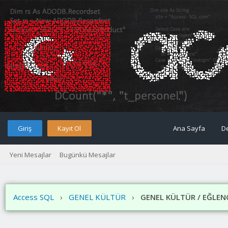
Giriş
Kayıt Ol
Ana Sayfa
D
Yeni Mesajlar
Bugünkü Mesajlar
Access SQL
›
GENEL KÜLTÜR
›
GENEL KÜLTÜR / EĞLENC