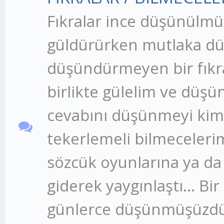
Fıkralar ince düşünülmüş 
güldürürken mutlaka dü
düşündürmeyen bir fıkr
birlikte gülelim ve düşü
cevabını düşünmeyi kim
tekerlemeli bilmecelerim
sözcük oyunlarına ya da
giderek yaygınlaştı... B
günlerce düşünmüşüzdür b