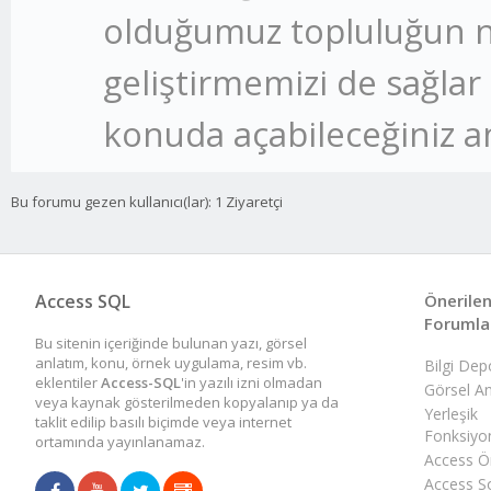
olduğumuz topluluğun n
geliştirmemizi de sağlar 
konuda açabileceğiniz an
Bu forumu gezen kullanıcı(lar): 1 Ziyaretçi
Access SQL
Önerile
Forumla
Bu sitenin içeriğinde bulunan yazı, görsel
anlatım, konu, örnek uygulama, resim vb.
Bilgi De
eklentiler
Access-SQL
'in yazılı izni olmadan
Görsel An
veya kaynak gösterilmeden kopyalanıp ya da
Yerleşik
taklit edilip basılı biçimde veya internet
Fonksiyo
ortamında yayınlanamaz.
Access Ör
Access So